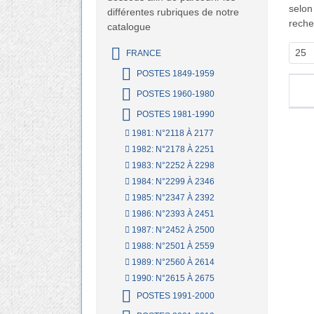
selon
différentes rubriques de notre
reche
catalogue
FRANCE
POSTES 1849-1959
POSTES 1960-1980
POSTES 1981-1990
1981: N°2118 À 2177
1982: N°2178 À 2251
1983: N°2252 À 2298
1984: N°2299 À 2346
1985: N°2347 À 2392
1986: N°2393 À 2451
1987: N°2452 À 2500
1988: N°2501 À 2559
1989: N°2560 À 2614
1990: N°2615 À 2675
POSTES 1991-2000