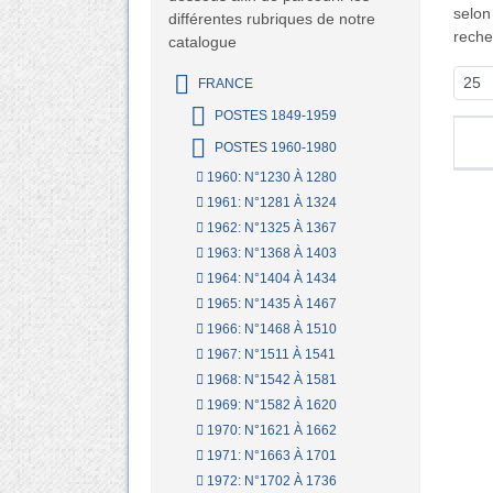
selon
différentes rubriques de notre
reche
catalogue
FRANCE
POSTES 1849-1959
POSTES 1960-1980
1960: N°1230 À 1280
1961: N°1281 À 1324
1962: N°1325 À 1367
1963: N°1368 À 1403
1964: N°1404 À 1434
1965: N°1435 À 1467
1966: N°1468 À 1510
1967: N°1511 À 1541
1968: N°1542 À 1581
1969: N°1582 À 1620
1970: N°1621 À 1662
1971: N°1663 À 1701
1972: N°1702 À 1736